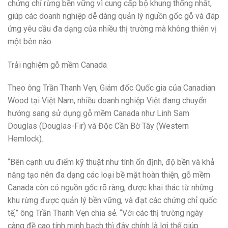
chứng chỉ rừng bền vững vì cung cấp bộ khung thống nhất,
giúp các doanh nghiệp dễ dàng quản lý nguồn gốc gỗ và đáp
ứng yêu cầu đa dạng của nhiều thị trường mà không thiên vị
một bên nào.
Trải nghiệm gỗ mềm Canada
Theo ông Trần Thanh Vẹn, Giám đốc Quốc gia của Canadian
Wood tại Việt Nam, nhiều doanh nghiệp Việt đang chuyển
hướng sang sử dụng gỗ mềm Canada như Linh Sam
Douglas (Douglas-Fir) và Độc Cần Bờ Tây (Western
Hemlock).
“Bên cạnh ưu điểm kỹ thuật như tính ổn định, độ bền và khả
năng tạo nên đa dạng các loại bề mặt hoàn thiện, gỗ mềm
Canada còn có nguồn gốc rõ ràng, được khai thác từ những
khu rừng được quản lý bền vững, và đạt các chứng chỉ quốc
tế,” ông Trần Thanh Vẹn chia sẻ. “Với các thị trường ngày
càng đề cao tính minh bạch thì đây chính là lợi thế giúp