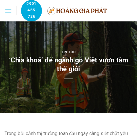
Skip
0901
455
to
726
content
TIN TỨC
‘Chìa khoá’ để ngành gỗ Việt vươn tầm
thế giới
Trong bối cảnh thị trường toàn cầu ngày càng siết chặt yêu