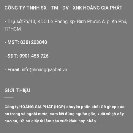
CÔNG TY TNHH SX - TM - DV - XNK HOÀNG GIA PHÁT
- Trụ sở:
7h/13, KDC Lê Phong, kp. Bình Phước A, p. An Phú,
TP.HCM.
- MST: 0381203040
- SĐT:
0901 455 726
- Email:
info@hoanggiaphat.vn
GIỚI THIỆU
Công ty HOÀNG GIA PHÁT (HGP) chuyên phân phối
Gỗ ghép cao
su
trong và ngoài nước, cam kết đúng nguồn gốc, xuất xứ gỗ cây
cao su, Hồ sơ giấy tờ lâm sản xuất khẩu hợp pháp…