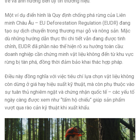
trễ và ảnh hưởng đến uy tín thương hiệu.
Một ví dụ điển hình là Quy định chống phá rừng của Liên
minh Châu Âu – EU Deforestation Regulation (EUDR) đang
tạo sự dịch chuyển trong thương mại gỗ và nông sản. Mặc
dù những hướng dẫn thực thi chi tiết vẫn đang được tinh
chỉnh, EUDR đã phần nào thể hiện rõ xu hướng toàn cầu:
doanh nghiệp cần chứng minh vật liệu không đến từ khu vực
rừng bị tàn phá, đồng thời đảm bảo khai thác hợp pháp.
Điều này đồng nghĩa với việc tiêu chí lựa chọn vật liệu không
còn dừng ở giá hay hiệu suất kỹ thuật, mà còn phụ thuộc vào
sự tuân thủ nghiêm ngặt và chứng nhận quốc tế – các yếu tố
ngày càng được xem như “tấm hộ chiếu” giúp sản phẩm
vượt qua rào cản kỹ thuật khi xuất khẩu.