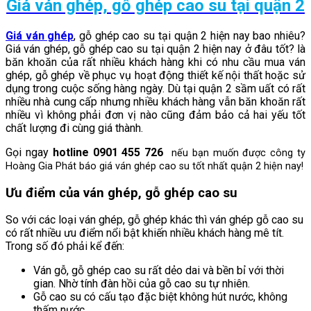
Giá ván ghép, gỗ ghép cao su tại quận 2
Giá ván ghép
, gỗ ghép cao su tại quận 2 hiện nay bao nhiêu?
Giá ván ghép, gỗ ghép cao su tại quận 2 hiện nay ở đâu tốt? là
băn khoăn của rất nhiều khách hàng khi có nhu cầu mua ván
ghép, gỗ ghép về phục vụ hoạt động thiết kế nội thất hoặc sử
dụng trong cuộc sống hàng ngày. Dù tại quận 2 sầm uất có rất
nhiều nhà cung cấp nhưng nhiều khách hàng vẫn băn khoăn rất
nhiều vì không phải đơn vị nào cũng đảm bảo cả hai yếu tốt
chất lượng đi cùng giá thành.
Gọi ngay
hotline 0901 455 726
nếu bạn muốn được công ty
Hoàng Gia Phát báo giá ván ghép cao su tốt nhất quận 2 hiện nay!
Ưu điểm của ván ghép, gỗ ghép cao su
So với các loại ván ghép, gỗ ghép khác thì ván ghép gỗ cao su
có rất nhiều ưu điểm nổi bật khiến nhiều khách hàng mê tít.
Trong số đó phải kể đến:
Ván gỗ, gỗ ghép cao su rất dẻo dai và bền bỉ với thời
gian. Nhờ tính đàn hồi của gỗ cao su tự nhiên.
Gỗ cao su có cấu tạo đặc biệt không hút nước, không
thấm nước.