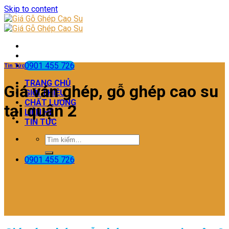
Skip to content
0901 455 726
Tin Tức
TRANG CHỦ
Giá ván ghép, gỗ ghép cao su
GIỚI THIỆU
CHẤT LƯỢNG
tại quận 2
LIÊN HỆ
TIN TỨC
0901 455 726