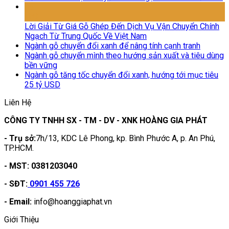
05
Th8
Lời Giải Từ Giá Gỗ Ghép Đến Dịch Vụ Vận Chuyển Chính
Ngạch Từ Trung Quốc Về Việt Nam
Ngành gỗ chuyển đổi xanh để nâng tính cạnh tranh
Ngành gỗ chuyển mình theo hướng sản xuất và tiêu dùng
bền vững
Ngành gỗ tăng tốc chuyển đổi xanh, hướng tới mục tiêu
25 tỷ USD
Liên Hệ
CÔNG TY TNHH SX - TM - DV - XNK HOÀNG GIA PHÁT
- Trụ sở:
7h/13, KDC Lê Phong, kp. Bình Phước A, p. An Phú,
TP.HCM.
- MST: 0381203040
- SĐT:
0901 455 726
- Email:
info@hoanggiaphat.vn
Giới Thiệu