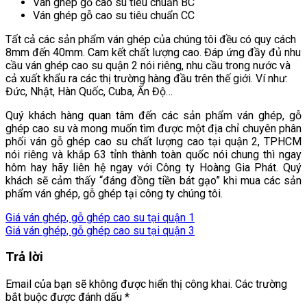
Ván ghép gỗ cao su tiêu chuẩn BC
Ván ghép gỗ cao su tiêu chuẩn CC
Tất cả các sản phẩm ván ghép của chúng tôi đều có quy cách
8mm đến 40mm. Cam kết chất lượng cao. Đáp ứng đầy đủ nhu
cầu ván ghép cao su quận 2 nói riêng, nhu cầu trong nước và
cả xuất khẩu ra các thị trường hàng đầu trên thế giới. Ví như:
Đức, Nhật, Hàn Quốc, Cuba, Ấn Độ…
Quý khách hàng quan tâm đến các sản phẩm ván ghép, gỗ
ghép cao su và mong muốn tìm được một địa chỉ chuyên phân
phối ván gỗ ghép cao su chất lượng cao tại quận 2, TPHCM
nói riêng và khắp 63 tỉnh thành toàn quốc nói chung thì ngay
hôm hay hãy liên hệ ngay với Công ty Hoàng Gia Phát. Quý
khách sẽ cảm thấy “đáng đồng tiền bát gạo” khi mua các sản
phẩm ván ghép, gỗ ghép tại công ty chúng tôi.
Giá ván ghép, gỗ ghép cao su tại quận 1
Giá ván ghép, gỗ ghép cao su tại quận 3
Trả lời
Email của bạn sẽ không được hiển thị công khai.
Các trường
bắt buộc được đánh dấu
*