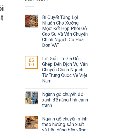
ội
ệt
Bí Quyết Tăng Lợi
Nhuận Cho Xưởng
Mộc: Kết Hợp Phôi Gỗ
Cao Su Và Vận Chuyển
Chính Ngạch Có Hóa
Đơn VAT
Lời Giải Từ Giá Gỗ
05
Ghép Đến Dịch Vụ Vận
Th8
Chuyển Chính Ngạch
Từ Trung Quốc Về Việt
Nam
Ngành gỗ chuyển đổi
xanh để nâng tính cạnh
tranh
Ngành gỗ chuyển mình
theo hướng sản xuất
và tiêu dùng bền vững