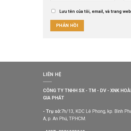
Lưu tên của tôi, email, và trang web
LIÊN HỆ
CÔNG TY TNHH SX - TM - DV - XNK HO
GIA PHÁT
- Trụ sở:
7h/13, KDC Lê Phong, kp. Bình P
A, p. An Phú, TP.HCM.