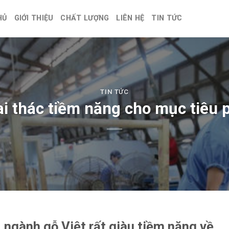
HỦ
GIỚI THIỆU
CHẤT LƯỢNG
LIÊN HỆ
TIN TỨC
TIN TỨC
i thác tiềm năng cho mục tiêu p
, ngành gỗ Việt rất giàu tiềm năng về