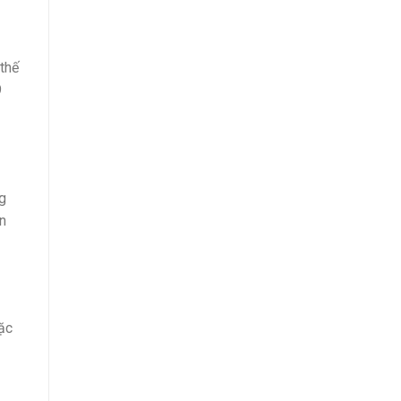
 thế
9
g
òn
đặc