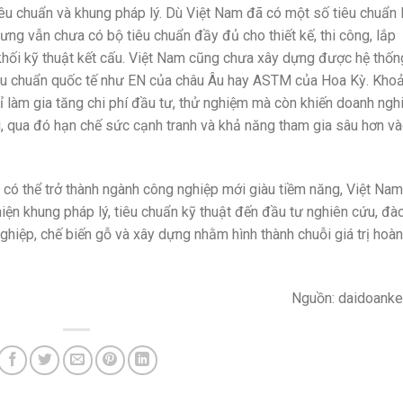
iêu chuẩn và khung pháp lý. Dù Việt Nam đã có một số tiêu chuẩn 
ng vẫn chưa có bộ tiêu chuẩn đầy đủ cho thiết kế, thi công, lắp
khối kỹ thuật kết cấu. Việt Nam cũng chưa xây dựng được hệ thốn
êu chuẩn quốc tế như EN của châu Âu hay ASTM của Hoa Kỳ. Kho
ỉ làm gia tăng chi phí đầu tư, thử nghiệm mà còn khiến doanh ngh
, qua đó hạn chế sức cạnh tranh và khả năng tham gia sâu hơn v
t có thể trở thành ngành công nghiệp mới giàu tiềm năng, Việt Nam
hiện khung pháp lý, tiêu chuẩn kỹ thuật đến đầu tư nghiên cứu, đà
ghiệp, chế biến gỗ và xây dựng nhằm hình thành chuỗi giá trị hoàn
Nguồn: daidoanke