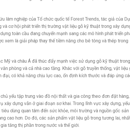
u lâm nghiệp của Tổ chức quốc tế Forest Trends, tác giả của D
và cơ hội phát triển thị trường vật liệu gỗ kỹ thuật trong xây dựn
y dựng toàn cầu đang chuyển mạnh sang các mô hình phát triển ph
ược xem là giải pháp thay thế tiềm năng cho bê tông và thép trong
ắc Mỹ và châu Á đã thúc đẩy mạnh việc sử dụng gỗ kỹ thuật tron
 văn phòng và cả nhà cao tầng. Khác với gỗ truyền thống, vật liệu
 đại, có khả năng chịu lực cao, ổn định kích thước và đáp ứng cá
chủ yếu tập trung vào đồ nội thất và gia công theo đơn đặt hàng,
 vụ xây dựng vẫn ở giai đoạn sơ khai. Trong lĩnh vực xây dựng, yếu
i tiêu dùng quan tâm đến sức khỏe, môi trường và nguồn gốc sản
ng cao hơn. Do đó, các sản phẩm vật liệu gỗ trong tương lai, nhất
gia tăng thị phần trong nước và thế giới.