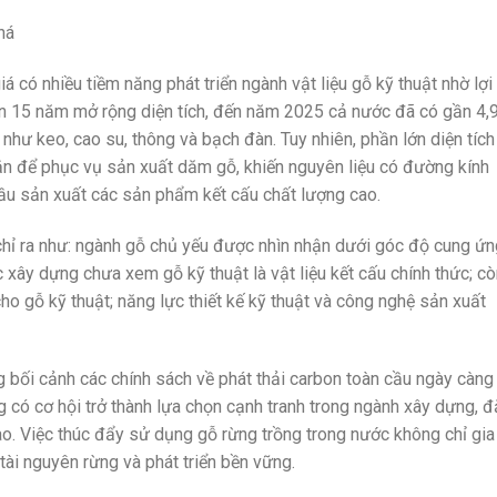
há
 có nhiều tiềm năng phát triển ngành vật liệu gỗ kỹ thuật nhờ lợi
ơn 15 năm mở rộng diện tích, đến năm 2025 cả nước đã có gần 4,
n như keo, cao su, thông và bạch đàn. Tuy nhiên, phần lớn diện tích
ắn để phục vụ sản xuất dăm gỗ, khiến nguyên liệu có đường kính
ầu sản xuất các sản phẩm kết cấu chất lượng cao.
ỉ ra như: ngành gỗ chủ yếu được nhìn nhận dưới góc độ cung ứn
c xây dựng chưa xem gỗ kỹ thuật là vật liệu kết cấu chính thức; c
cho gỗ kỹ thuật; năng lực thiết kế kỹ thuật và công nghệ sản xuất
g bối cảnh các chính sách về phát thải carbon toàn cầu ngày càng
ng có cơ hội trở thành lựa chọn cạnh tranh trong ngành xây dựng, 
 cao. Việc thúc đẩy sử dụng gỗ rừng trồng trong nước không chỉ gia
tài nguyên rừng và phát triển bền vững.