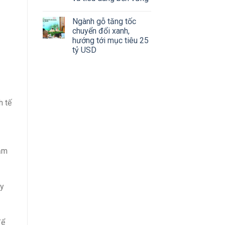
Ngành gỗ tăng tốc
chuyển đổi xanh,
hướng tới mục tiêu 25
tỷ USD
h tế
iảm
ậy
để