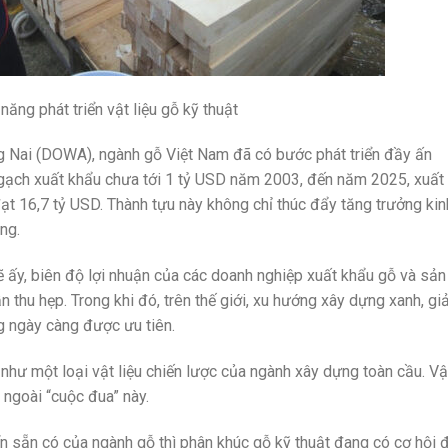
năng phát triển vật liệu gỗ kỹ thuật
 Nai (DOWA), ngành gỗ Việt Nam đã có bước phát triển đầy ấn
gạch xuất khẩu chưa tới 1 tỷ USD năm 2003, đến năm 2025, xuất
 16,7 tỷ USD. Thành tựu này không chỉ thúc đẩy tăng trưởng kin
ng.
 ấy, biên độ lợi nhuận của các doanh nghiệp xuất khẩu gỗ và sản
hu hẹp. Trong khi đó, trên thế giới, xu hướng xây dựng xanh, g
g ngày càng được ưu tiên.
 như một loại vật liệu chiến lược của ngành xây dựng toàn cầu. V
ngoài “cuộc đua” này.
iển sẵn có của ngành gỗ thì phân khúc gỗ kỹ thuật đang có cơ hội 