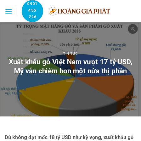
Skip
0901
455
to
726
content
TIN TỨC
Xuất khẩu gỗ Việt Nam vượt 17 tỷ USD,
Mỹ vẫn chiếm hơn một nửa thị phần
Dù không đạt mốc 18 tỷ USD như kỳ vọng, xuất khẩu gỗ