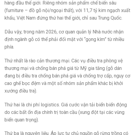
hàng đầu thế giới. Riêng nhóm sản phẩm chế biến sâu
(furniture – đồ gỗ nội/ngoại thất), với 11,7 tỷ kim ngạch xuất
khẩu, Việt Nam đứng thứ hai thế giới, chỉ sau Trung Quốc.
Dẫu vậy, trong năm 2026, cơ quan quản lý Nhà nước nhận
định ngành gỗ có thể phải đối mặt với “gọng kìm” từ nhiều
phía.
Thứ nhất là rào cản thương mại. Các vụ điều tra phòng vệ
thương mại và chống bán phá giá từ Mỹ gia tăng (gỗ dán
đang bị điều tra chống bán phá giá và chống trợ cấp, nguy cơ
cao ghế bọc đệm và một số nhóm sản phẩm khác bị khởi
xướng điều tra).
Thứ hai là chi phí logistics. Giá cước vận tải biển biến động
do các bất ổn địa chính trị toàn cầu (xung đột tại các vùng
biển quan trọng).
Thứ ba là nguyên liệu. Áp lực tự chủ nguồn gỗ rừng trồng có