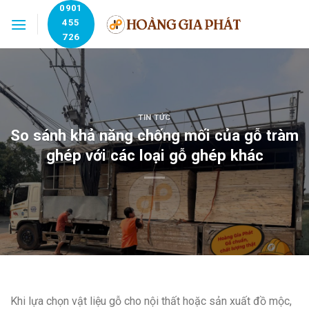
Skip
0901
455
to
726
content
TIN TỨC
So sánh khả năng chống mối của gỗ tràm
ghép với các loại gỗ ghép khác
Khi lựa chọn vật liệu gỗ cho nội thất hoặc sản xuất đồ mộc,